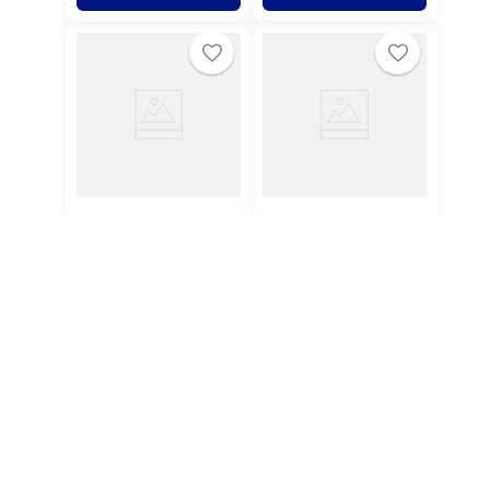
Termômetro Culinário
Pavio escuro para vela
Digital Tipo Espeto
votiva (para vela 7 dias)
Ref.: TR-13 Western (01
16cm (57x160mm)
unidade)
(100UND)
Avise-me
Avise-me