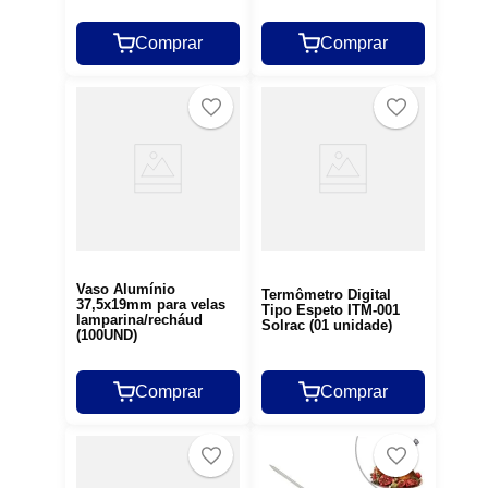
Comprar
Comprar
Vaso Alumínio
Termômetro Digital
37,5x19mm para velas
Tipo Espeto ITM-001
lamparina/recháud
Solrac (01 unidade)
(100UND)
Comprar
Comprar