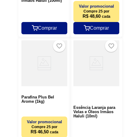
Irmãos Haluli (100ml)
Valor promocional
Compre 25 por
R$ 48,60
cada
Comprar
Comprar
Parafina Plus Bel
Arome (1kg)
Essência Laranja para
Velas e Óleos Irmãos
Haluli (10ml)
Valor promocional
Compre 25 por
R$ 46,50
cada