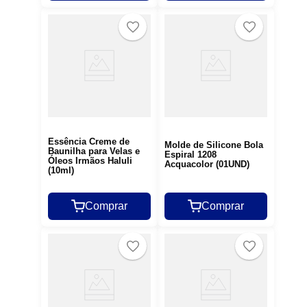
Essência Creme de
Molde de Silicone Bola
Baunilha para Velas e
Espiral 1208
Óleos Irmãos Haluli
Acquacolor (01UND)
(10ml)
Comprar
Comprar