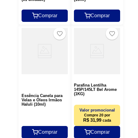
Comprar
Comprar
Parafina Lentilha
145P/145LT Bel Arome
(1KG)
Essência Canela para
Velas e Óleos Irmãos
Haluli (10ml)
Valor promocional
Compre 20 por
R$ 31,99
cada
Comprar
Comprar