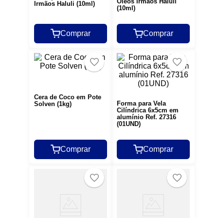
Óleos Irmãos Haluli
Irmãos Haluli (10ml)
(10ml)
Comprar
Comprar
Cera de Coco em Pote
Forma para Vela
Solven (1kg)
Cilíndrica 6x5cm em
alumínio Ref. 27316
(01UND)
Comprar
Comprar