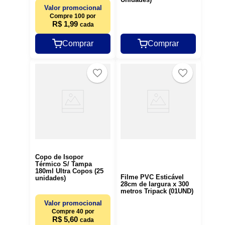
Valor promocional
Compre 100 por
R$ 1,99
cada
Comprar
Comprar
Copo de Isopor
Térmico S/ Tampa
180ml Ultra Copos (25
Filme PVC Esticável
unidades)
28cm de largura x 300
metros Tripack (01UND)
Valor promocional
Compre 40 por
R$ 5,60
cada