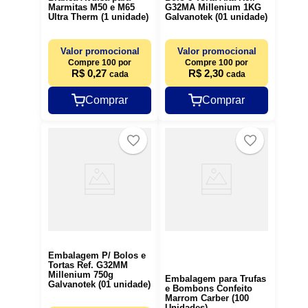
Marmitas M50 e M65
G32MA Millenium 1KG
Ultra Therm (1 unidade)
Galvanotek (01 unidade)
Valor promocional
Valor promocional
Compre 100 por
Compre 100 por
R$ 0,27
R$ 2,30
cada
cada
Comprar
Comprar
Embalagem P/ Bolos e
Tortas Ref. G32MM
Millenium 750g
Embalagem para Trufas
Galvanotek (01 unidade)
e Bombons Confeito
Marrom Carber (100
Unidades)