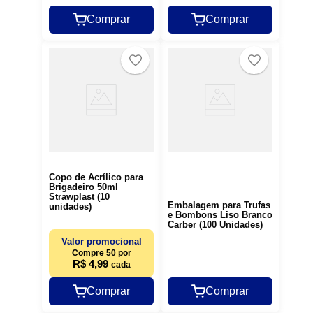
Comprar
Comprar
Copo de Acrílico para
Brigadeiro 50ml
Strawplast (10
Embalagem para Trufas
unidades)
e Bombons Liso Branco
Carber (100 Unidades)
Valor promocional
Compre 50 por
R$ 4,99
cada
Comprar
Comprar