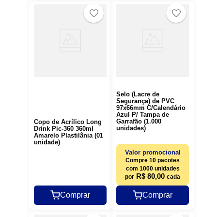
Selo (Lacre de
Segurança) de PVC
97x66mm C/Calendário
Azul P/ Tampa de
Garrafão (1.000
Copo de Acrílico Long
unidades)
Drink Pic-360 360ml
Amarelo Plastilânia (01
unidade)
Valor promocional
Compre 10 pacotes
com 1000 unidades
R$ 80,00
por
cada
Comprar
Comprar