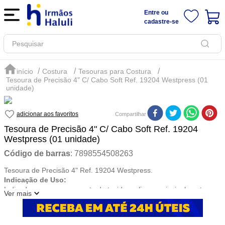
Entre ou
cadastre-se
Pesquisar
Costura
Tesouras para Costura
Tesoura de Precisão 4" C/ Cabo Soft Ref. 19204 Westpress (01
unidade)
Compartilhar
Tesoura de Precisão 4" C/ Cabo Soft Ref. 19204
Westpress (01 unidade)
Código de barras
:
7898554508263
Tesoura de Precisão 4" Ref. 19204 Westpress.
Indicação de Uso:
Indicada para o uso no corte de tecido, apliques principalmente por
Ver mais
causa dos pequenos detalhes e em papel, especialmente em
técnicas
como Decoupage e ScrapDecor.