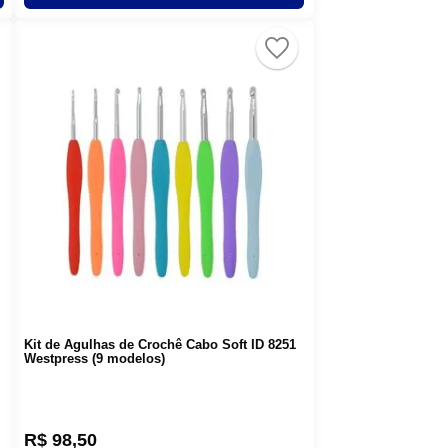
Kit de Agulhas de Crochê Cabo Soft ID 8251
Westpress (9 modelos)
R$
98
,
50