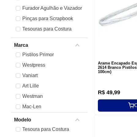
Furador Agulhão e Vazador
Pinças para Scrapbook
Tesouras para Costura
Bastidores e Réguas
Marca
Pistilos Primor
Arame Encapado Esp
Westpress
2614 Branco Pistilos
100cm)
Vaniart
Art Lille
R$
49
,
99
Westman
C
Mac-Len
Acrilex
Modelo
NYBC
Tesoura para Costura