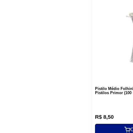
Pistilo Médio Folhi
Pistilos Primor (100
R$
8
,
50
C