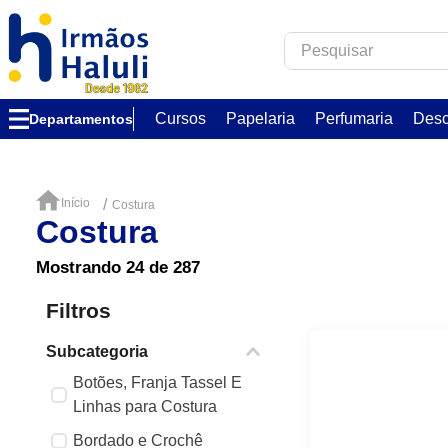
Pesquisar
TERMOS MAIS B
Cursos
Papelaria
Perfumaria
Desc
Departamentos
1
º
corfix
2
º
verzzon
3
º
acrilex
Costura
Costura
4
º
caixa
5
º
essência
Mostrando
24 de 287
6
º
via aroma
Filtros
7
º
ambar
Subcategoria
8
º
alumínio circu
Botões, Franja Tassel E
9
º
melken
Linhas para Costura
10
º
pincel
Bordado e Crochê