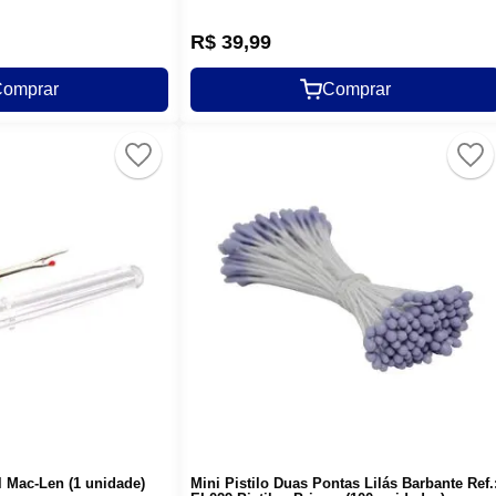
R$
39
,
99
omprar
Comprar
 Mac-Len (1 unidade)
Mini Pistilo Duas Pontas Lilás Barbante Ref.