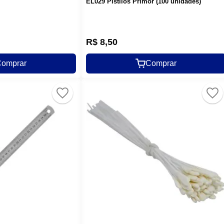
EL029 Pistilos Primor (100 unidades)
R$
8
,
50
omprar
Comprar