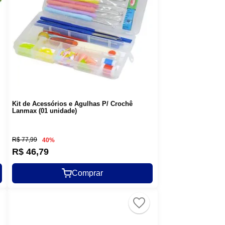
Kit de Acessórios e Agulhas P/ Crochê
Lanmax (01 unidade)
R$
77
,
99
40%
R$
46
,
79
Comprar