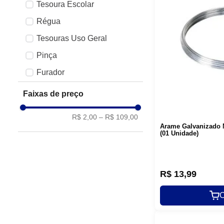
Litoarte
Tesoura Escolar
Lanmax
Régua
Ver mais 6
Tesouras Uso Geral
Pinça
Furador
Bastidor
Faixas de preço
Tesoura de Picotar
R$ 2,00
–
R$ 109,00
Desmanchador
Arame Galvanizado N
(01 Unidade)
R$
13
,
99
C