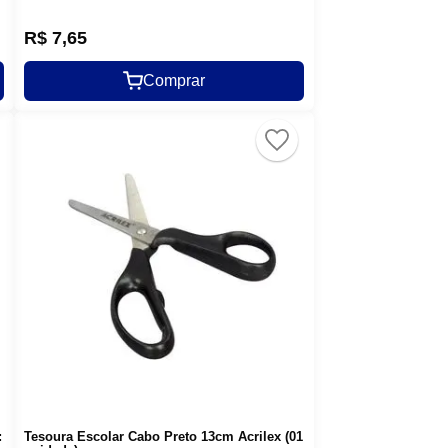
R$
7
,
65
Comprar
:
Tesoura Escolar Cabo Preto 13cm Acrilex (01