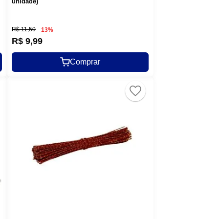
unidade)
R$
11
,
50
13%
R$
9
,
99
Comprar