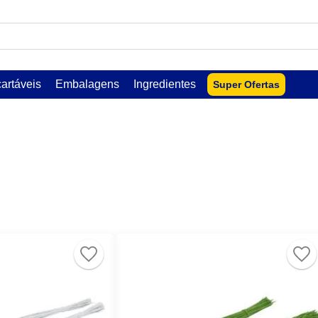
USCADOS
artáveis
Embalagens
Ingredientes
Super Ofertas
lar