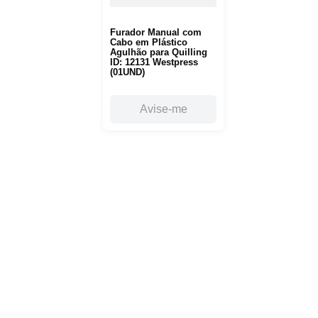
Furador Manual com
Cabo em Plástico
Agulhão para Quilling
ID: 12131 Westpress
(01UND)
Avise-me
Siga nossas
redes sociais
Fique por dentro das novidades!
Inscreva-se em nossa newsletter