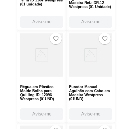
7mm ID 3904 Westpress
Madeira Ref.: DR-12
(01 unidade)
Westpress (01 Unidade)
Avise-me
Avise-me
Régua em Plástico
Furador Manual
Molde Bolha para
Agulhão com Cabo em
Quilling ID: 12096
Madeira Westpress
Westpress (01UND)
(01UND)
Avise-me
Avise-me