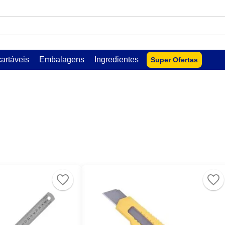
USCADOS
artáveis
Embalagens
Ingredientes
Super Ofertas