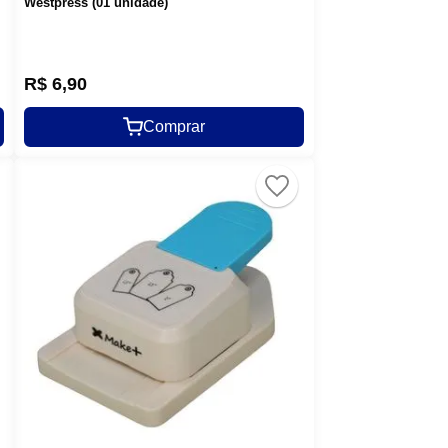
Westpress (01 unidade)
R$
6
,
90
Comprar