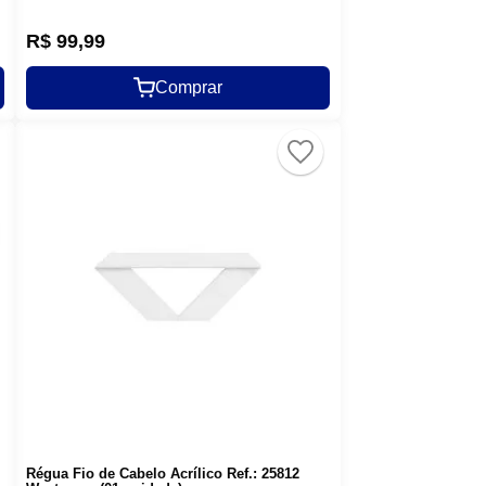
R$
99
,
99
Comprar
Régua Fio de Cabelo Acrílico Ref.: 25812