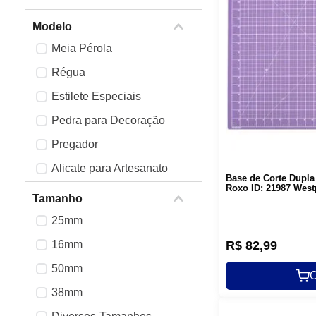
Mac-Len
ArtePunto
Modelo
Meia Pérola
Ver mais 7
Régua
Estilete Especiais
Pedra para Decoração
Pregador
Alicate para Artesanato
Base de Corte Dupl
Roxo ID: 21987 West
Base de Corte
Tamanho
Papel
25mm
Estilete Rotatórios
16mm
R$
82
,
99
Matriz para Artesanato
50mm
C
Ver mais 8
38mm