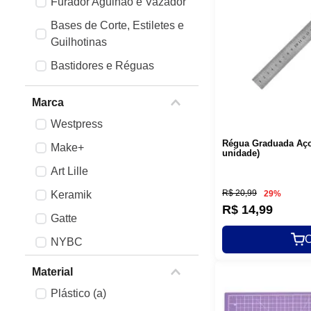
Furador Agulhão e Vazador
Bases de Corte, Estiletes e
Guilhotinas
Bastidores e Réguas
Alicates
Marca
Westpress
Régua Graduada Aço
Make+
unidade)
Art Lille
R$
20
,
99
Keramik
29%
R$
14
,
99
Gatte
C
NYBC
Acrilex
Material
Western
Plástico (a)