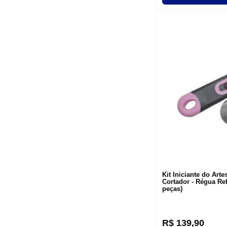
Kit Iniciante do Arte
Cortador - Régua Ref
peças)
R$
139
,
90