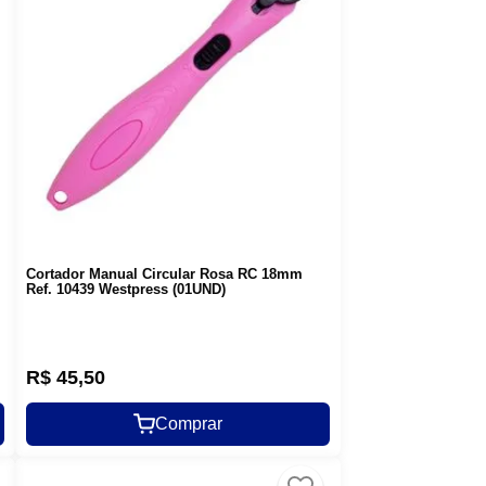
Cortador Manual Circular Rosa RC 18mm
Ref. 10439 Westpress (01UND)
R$
45
,
50
Comprar