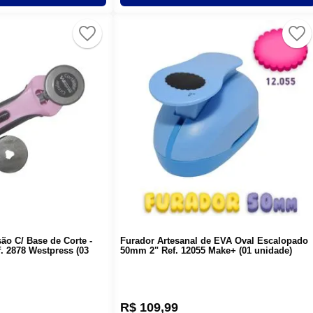
são C/ Base de Corte -
Furador Artesanal de EVA Oval Escalopado
. 2878 Westpress (03
50mm 2" Ref. 12055 Make+ (01 unidade)
R$
109
,
99