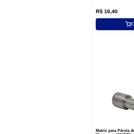
R$
16
,
40
C
Matriz para Pérola 