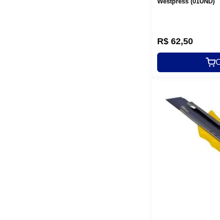
Westpress (01UND)
R$
62
,
50
C