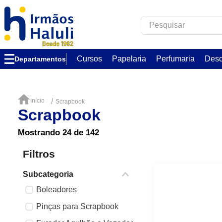
Pesquisar
TERMOS MAIS B
Cursos
Papelaria
Perfumaria
Desc
Departamentos
1
º
corfix
2
º
verzzon
3
º
essência
Scrapbook
Scrapbook
4
º
acrilex
5
º
caixa
Mostrando
24 de 142
6
º
verniz
Filtros
7
º
via aroma
Subcategoria
8
º
embalagem
Boleadores
9
º
ambar
Pinças para Scrapbook
10
º
vabene