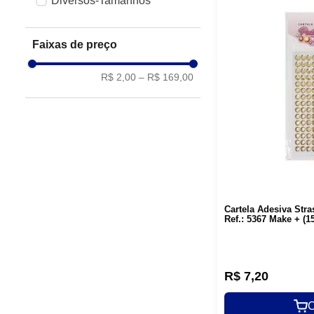
Diversos-Tamanhos
Faixas de preço
R$ 2,00
–
R$ 169,00
Cartela Adesiva St
Ref.: 5367 Make + (1
R$
7
,
20
C