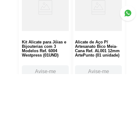
Kit Alicate para Jóias e
Alicate de Aço P/
Bijouterias com 3
Artesanato Bico Meia-
Modelos Ref. 6004
Cana Ref. AL001 12mm
Westpress (01UND)
ArtePunto (01 unidade)
Avise-me
Avise-me
Siga nossas
redes sociais