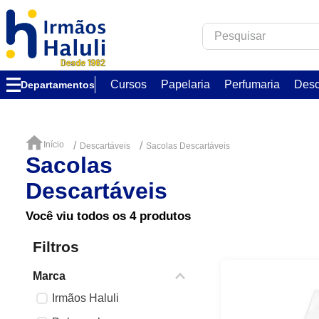
Pesquisar
TERMOS MAIS B
Cursos
Papelaria
Perfumaria
Desc
Departamentos
1
º
corfix
2
º
verzzon
3
º
acrilex
Descartáveis
Sacolas Descartáveis
Sacolas
4
º
forma acetato
Descartáveis
5
º
caixa
6
º
essência
Você viu todos os
4
produtos
7
º
via aroma
Filtros
8
º
alumínio circu
Marca
9
º
ambar
Irmãos Haluli
10
º
chocolate