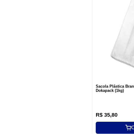
Sacola Plástica Bra
Dokapack (1kg)
R$
35
,
80
C