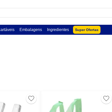
USCADOS
artáveis
Embalagens
Ingredientes
Super Ofertas
lar