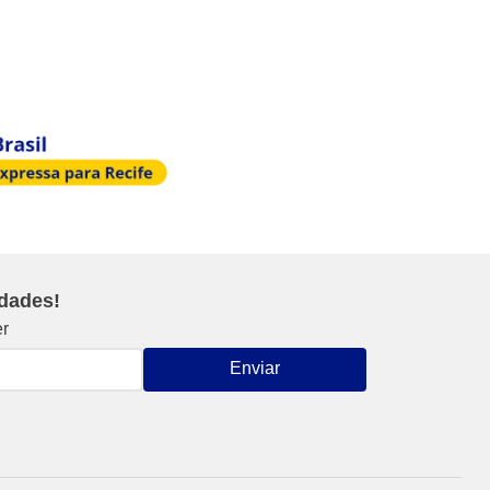
idades!
er
Enviar