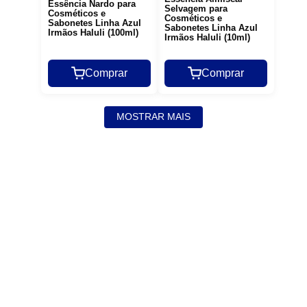
Essência Nardo para
Selvagem para
Cosméticos e
Cosméticos e
Sabonetes Linha Azul
Sabonetes Linha Azul
Irmãos Haluli (100ml)
Irmãos Haluli (10ml)
Comprar
Comprar
MOSTRAR MAIS
Siga nossas
redes sociais
Fique por dentro das novidades!
Inscreva-se em nossa newsletter
Enviar