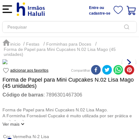
Entre ou
cadastre-se
Pesquisar
Festas
Forminhas para Doces
Forma de Papel para Mini Cupcakes N.02 Lisa Mago (45
unidades)
Compartilhar
Forma de Papel para Mini Cupcakes N.02 Lisa Mago
(45 unidades)
Código de barras
:
7896301467306
Forma de Papel para Mini Cupcakes N.02 Lisa Mago.
A Forminha Forneável Cupcake é muito utilizada por ser prática e
muito bonita.
Ver mais
Indicação de Uso:
A Forminha para Cupcake da Mago é ideal levar diretamente ao
Cor
:
Vermelha N-2 Lisa