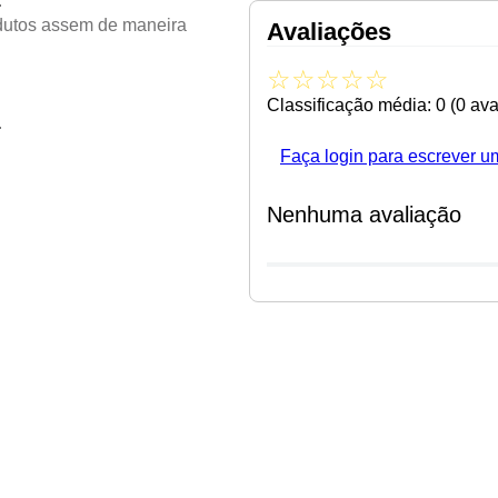
.
odutos assem de maneira
Avaliações
☆
☆
☆
☆
☆
Classificação média: 0
(0 ava
.
Faça login para escrever u
Nenhuma avaliação