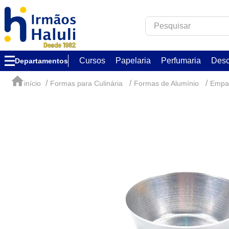
Pesquisar
TERMOS MAIS B
Cursos
Papelaria
Perfumaria
Desc
Departamentos
1
º
corfix
2
º
verzzon
Formas para Culinária
Formas de Alumínio
Empa
3
º
acrilex
4
º
forma acetato
5
º
caixa
6
º
essência
7
º
via aroma
8
º
alumínio circu
9
º
ambar
10
º
melken