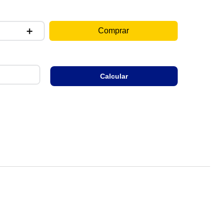
e e salgada.
＋
Comprar