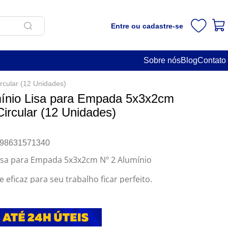
Entre ou cadastre-se
Sobre nós
Blog
Contato
rcular (12 Unidades)
ínio Lisa para Empada 5x3x2cm
Circular (12 Unidades)
98631571340
isa para Empada 5x3x2cm Nº 2 Alumínio
 eficaz para seu trabalho ficar perfeito.
rável, esta forma garante que seus produtos
iforme.
 de empadas.
 casa ou em confeitarias profissionais.