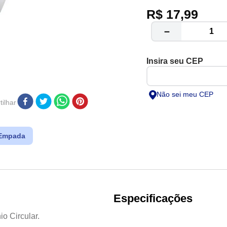
Forma para torta doc
R$
17
,
99
－
Não sei meu CEP
ilhar
Empada
Especificações
o Circular.