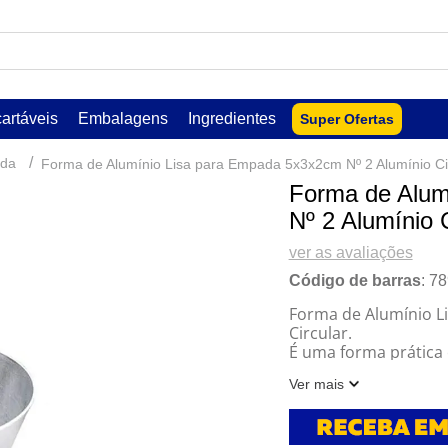
USCADOS
artáveis
Embalagens
Ingredientes
Super Ofertas
da
Forma de Alumínio Lisa para Empada 5x3x2cm Nº 2 Alumínio Ci
Forma de Alum
Nº 2 Alumínio 
ver as avaliações
Código de barras
:
78
Forma de Alumínio L
Circular.
É uma forma prática e
lar
Feita de alumínio du
Ver mais
assem de maneira un
Indicação de Uso:
Ideal para produção
Pode ser utilizada em