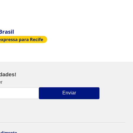
idades!
er
Enviar
ndimento