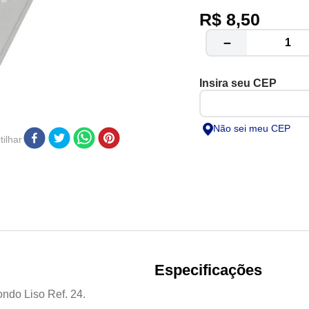
Super simples de rea
R$
8
,
50
excelente custo x ben
Forma de excelente q
－
Não sei meu CEP
ilhar
Especificações
ndo Liso Ref. 24.