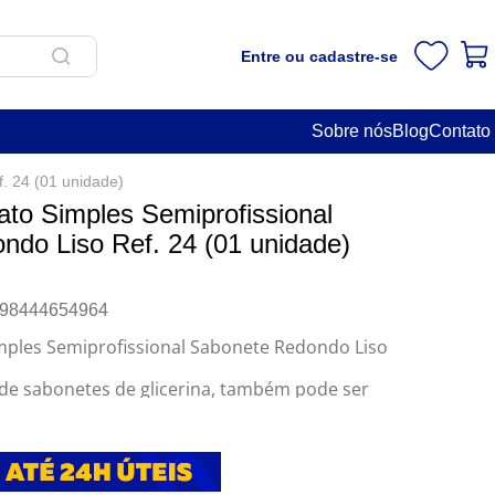
Entre ou cadastre-se
Sobre nós
Blog
Contato
. 24 (01 unidade)
to Simples Semiprofissional
do Liso Ref. 24 (01 unidade)
98444654964
mples Semiprofissional Sabonete Redondo Liso
de sabonetes de glicerina, também pode ser
agem em biscuit (porcelana fria) e na