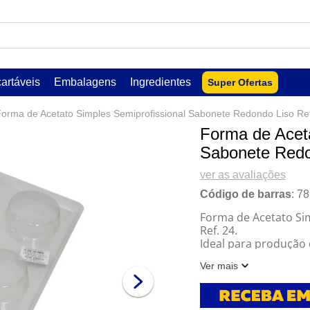
USCADOS
artáveis
Embalagens
Ingredientes
Super Ofertas
orma de Acetato Simples Semiprofissional Sabonete Redondo Liso Ref
Forma de Aceta
Sabonete Redon
ver as avaliações
Código de barras
:
78
Forma de Acetato Si
Ref. 24.
Ideal para produção 
lar
utilizada para model
Ver mais
confeitaria.
Indicação de Uso:
Sabonete Artesanal
Características: