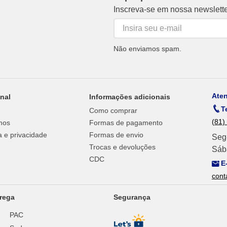
Inscreva-se em nossa newslett
Não enviamos spam.
Ate
onal
Informações adicionais
T
Como comprar
(81)
mos
Formas de pagamento
 e privacidade
Formas de envio
Seg
Trocas e devoluções
Sáb
CDC
E
cont
rega
Segurança
PAC