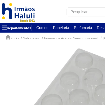
Pesquisar
TERMOS MAIS B
Cursos
Papelaria
Perfumaria
Desc
Departamentos
1
º
corfix
2
º
verzzon
Sabonetes
Formas de Acetato Semiprofissional
F
3
º
acrilex
4
º
caixa
5
º
essência
6
º
via aroma
7
º
ambar
8
º
alumínio circu
9
º
melken
10
º
chocolate