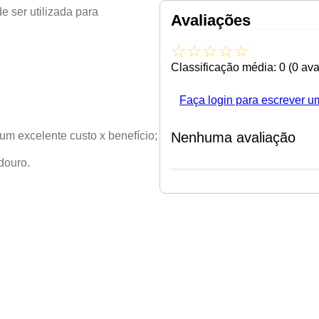
 ser utilizada para
Avaliações
☆
☆
☆
☆
☆
Classificação média: 0
(0 ava
Faça login para escrever u
Nenhuma avaliação
um excelente custo x benefício;
douro.