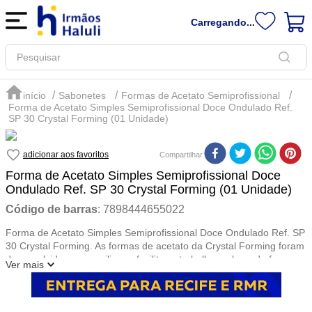
Carregando...
Pesquisar
Sabonetes
Formas de Acetato Semiprofissional
Forma de Acetato Simples Semiprofissional Doce Ondulado Ref.
SP 30 Crystal Forming (01 Unidade)
Compartilhar
Forma de Acetato Simples Semiprofissional Doce
Ondulado Ref. SP 30 Crystal Forming (01 Unidade)
Código de barras
:
7898444655022
Forma de Acetato Simples Semiprofissional Doce Ondulado Ref. SP
30 Crystal Forming. As formas de acetato da Crystal Forming foram
desenvolvidas para agilizar e facilitar o trabalho na hora de fazer
Ver mais
bombons, trufas e outros docinhos. Compre na Irmãos Haluli!