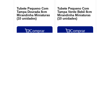
Tubete Pequeno Com
Tubete Pequeno Com
Tampa Dourada 8cm
Tampa Verde Bebê 8cm
Mirandinha Miniaturas
Mirandinha Miniaturas
(10 unidades)
(10 unidades)
Comprar
Comprar
MOSTRAR MAIS
Siga nossas
redes sociais
Fique por dentro das novidades!
Inscreva-se em nossa newsletter