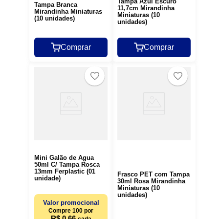
Tampa Azul Escuro
Tampa Branca
11,7cm Mirandinha
Mirandinha Miniaturas
Miniaturas (10
(10 unidades)
unidades)
Comprar
Comprar
Mini Galão de Água
50ml C/ Tampa Rosca
13mm Ferplastic (01
Frasco PET com Tampa
unidade)
30ml Rosa Mirandinha
Miniaturas (10
unidades)
Valor promocional
Compre 100 por
R$ 0,66
cada