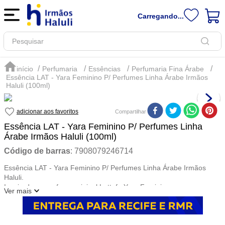
Carregando...
Pesquisar
Perfumaria
Essências
Perfumaria Fina Árabe
Essência LAT - Yara Feminino P/ Perfumes Linha Árabe Irmãos
Haluli (100ml)
Compartilhar
Essência LAT - Yara Feminino P/ Perfumes Linha
Árabe Irmãos Haluli (100ml)
Código de barras
:
7908079246714
Essência LAT - Yara Feminino P/ Perfumes Linha Árabe Irmãos
Haluli.
Inspirada no perfume original Lattafa Yara Feminino
Ver mais
Já pensou em produzir um perfume com sua essência favorita?
Aqui na Irmãos Haluli você encontra as essências da linha árabe
que são exclusivas para perfumaria fina.