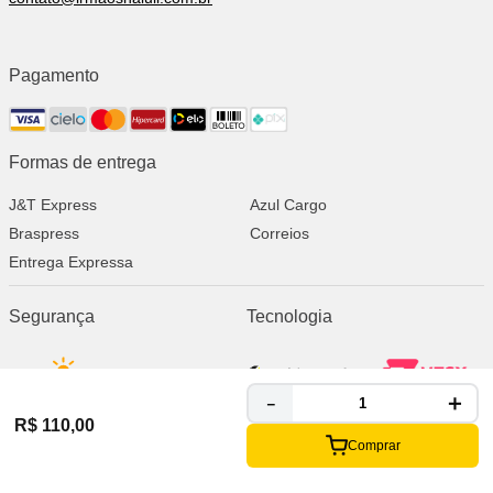
Pagamento
Formas de entrega
J&T Express
Azul Cargo
Braspress
Correios
Entrega Expressa
Segurança
Tecnologia
＋
－
R$
110
,
00
Copyright © 2023 IRMAOS HALULI - 10.773.984/0001-05 - TODOS OS
Comprar
DIREITOS RESERVADOS