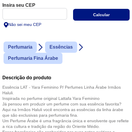
Um Perfume Árabe é uma fragrância única e envolvente que reflete
a rica cultura e tradição da região do Oriente Médio.
Essas fragrâncias são conhecidas por suas notas exóticas e
opulentas, que combinam especiarias picantes, flores exuberantes
e madeiras preciosas.
Não sei meu CEP
Perfumaria
Essências
Perfumaria Fina Árabe
Descrição do produto
Essência LAT - Yara Feminino P/ Perfumes Linha Árabe Irmãos
Haluli.
Inspirada no perfume original Lattafa Yara Feminino
Já pensou em produzir um perfume com sua essência favorita?
Aqui na Irmãos Haluli você encontra as essências da linha árabe
que são exclusivas para perfumaria fina.
Um Perfume Árabe é uma fragrância única e envolvente que reflete
a rica cultura e tradição da região do Oriente Médio.