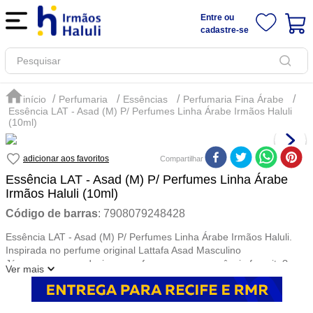
Entre ou
cadastre-se
Pesquisar
Perfumaria
Essências
Perfumaria Fina Árabe
Essência LAT - Asad (M) P/ Perfumes Linha Árabe Irmãos Haluli
(10ml)
Compartilhar
Essência LAT - Asad (M) P/ Perfumes Linha Árabe
Irmãos Haluli (10ml)
Código de barras
:
7908079248428
Essência LAT - Asad (M) P/ Perfumes Linha Árabe Irmãos Haluli.
Inspirada no perfume original Lattafa Asad Masculino
Já pensou em produzir um perfume com sua essência favorita?
Ver mais
Aqui na Irmãos Haluli você encontra as essências da linha árabe
que são exclusivas para perfumaria fina.
Um Perfume Árabe é uma fragrância única e envolvente que reflete