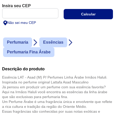
a rica cultura e tradição da região do Oriente Médio.
Essas fragrâncias são conhecidas por suas notas exóticas e
opulentas, que combinam especiarias picantes, flores exuberantes
e madeiras preciosas.
Não sei meu CEP
Perfumaria
Essências
Perfumaria Fina Árabe
Descrição do produto
Essência LAT - Asad (M) P/ Perfumes Linha Árabe Irmãos Haluli.
Inspirada no perfume original Lattafa Asad Masculino
Já pensou em produzir um perfume com sua essência favorita?
Aqui na Irmãos Haluli você encontra as essências da linha árabe
que são exclusivas para perfumaria fina.
Um Perfume Árabe é uma fragrância única e envolvente que reflete
a rica cultura e tradição da região do Oriente Médio.
Essas fragrâncias são conhecidas por suas notas exóticas e