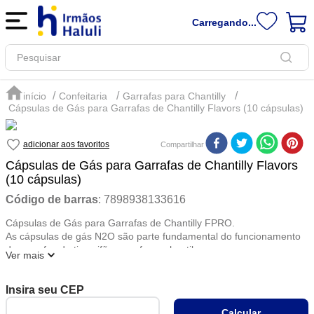
Carregando...
Pesquisar
Confeitaria
Garrafas para Chantilly
Cápsulas de Gás para Garrafas de Chantilly Flavors (10 cápsulas)
Compartilhar
Cápsulas de Gás para Garrafas de Chantilly Flavors
(10 cápsulas)
Código de barras
:
7898938133616
Cápsulas de Gás para Garrafas de Chantilly FPRO.
As cápsulas de gás N2O são parte fundamental do funcionamento
de garrafas do tipo sifão para fazer chantily, cremes e espumar
Ver mais
culinárias em geral.
São fabricadas por uma das maiores indústrias de gases especiais
do mundo, através de parâmetros internacionais de peso,
dimensões e pureza do gás, sendo