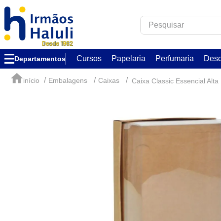
Pesquisar
TERMOS MAIS B
Cursos
Papelaria
Perfumaria
Desc
Departamentos
1
º
corfix
2
º
verzzon
Embalagens
Caixas
Caixa Classic Essencial Alt
3
º
acrilex
4
º
forma acetato
5
º
caixa
6
º
essência
7
º
via aroma
8
º
alumínio circu
9
º
ambar
10
º
melken