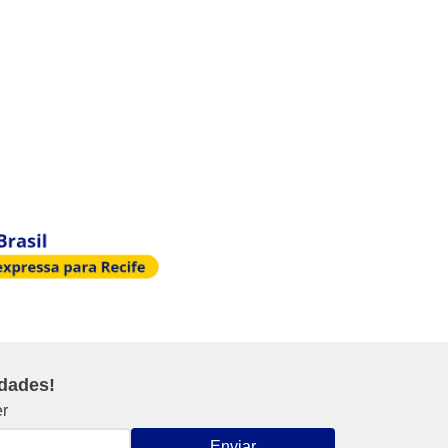
idades!
er
Enviar