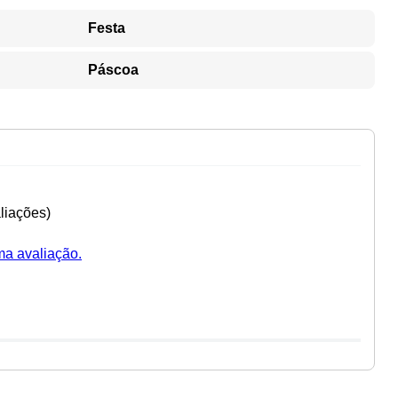
Festa
Páscoa
liações)
ma avaliação.