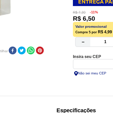
-
11%
R$
7
,
30
R$
6
,
50
Valor promocional
R$ 4,99
Compre 5 por
－
ilhar
Não sei meu CEP
Especificações