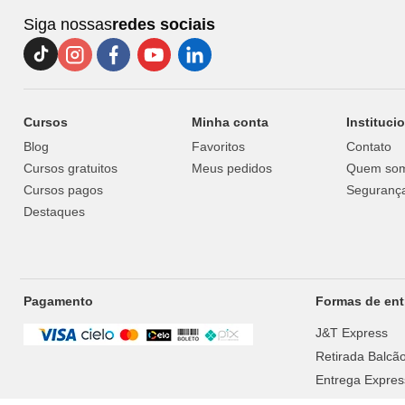
Siga nossas
redes sociais
Cursos
Minha conta
Instituci
Blog
Favoritos
Contato
Cursos gratuitos
Meus pedidos
Quem so
Cursos pagos
Segurança
Destaques
Pagamento
Formas de ent
J&T Express
Retirada Balcã
Entrega Expres