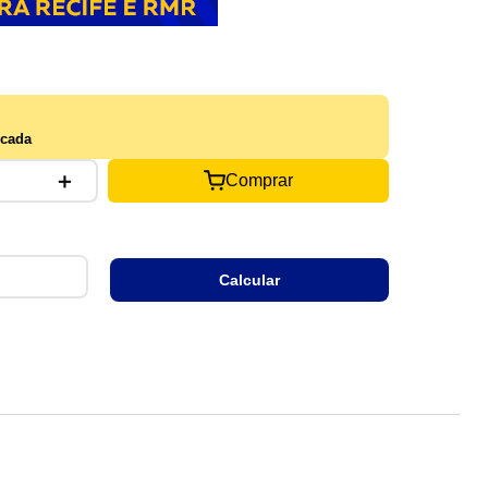
cada
＋
Comprar