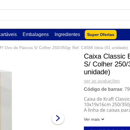
USCADOS
artáveis
Embalagens
Ingredientes
Super Ofertas
a P/ Ovo de Páscoa S/ Colher 250/350gr Ref. C4588 Ideia (01 unidade)
Caixa Classic 
S/ Colher 250/
unidade)
ver as avaliações
Código de barras
:
79
Caixa de Kraft Classi
10x19x16cm 250/350gr
lar
A linha de caixas pa
para te auxiliar nas 
Ver mais