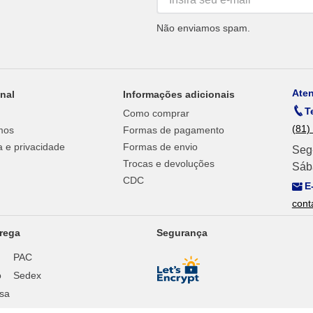
Não enviamos spam.
Ate
onal
Informações adicionais
T
Como comprar
(81)
mos
Formas de pagamento
 e privacidade
Formas de envio
Seg
Trocas e devoluções
Sáb
CDC
E
cont
rega
Segurança
PAC
o
Sedex
sa