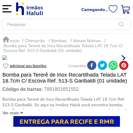
Carregando...
Pesquisar
Chimarrão
Bombas
Metais Nobres
Bomba para Tererê de Inox Recartilhada Telada LAT 18.7cm C/
Escova Ref. 513-S Garibaldi (01 unidade)
Compartilhar
Bomba para Tererê de Inox Recartilhada Telada LAT
18.7cm C/ Escova Ref. 513-S Garibaldi (01 unidade)
Código de barras
:
7891801651552
Bomba para Tererê de Inox Recartilhada Telada LAT 18.7cm Ref.
513-S Garibaldi. Só aqui na Irmãos Haluli você encontra bomba
para Tererê em metais nobres como o aço inox, um produto de alta
Ver mais
qualidade e preço baixo. Compre agora e receba em casa!