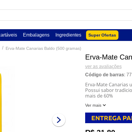
USCADOS
artáveis
Embalagens
Ingredientes
Super Ofertas
Erva-Mate Canarias Baldo (500 gramas)
Erva-Mate Can
ver as avaliações
Código de barras
:
77
Erva-Mate Canarias 
Possui sabor tradic
mais de 60%
do mercado uruguai
Ver mais
Erva-Mate padrão uru
lar
As folhas colhidas p
selecionadas
por um ambiente nat