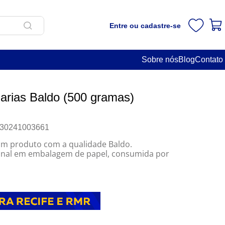
Entre ou cadastre-se
Sobre nós
Blog
Contato
arias Baldo (500 gramas)
30241003661
um produto com a qualidade Baldo.
ional em embalagem de papel, consumida por
o.
guaio, elaborada super extra tipo P.U.1.
ara a produção deste produto vêm de árvores
ural, preservando a tradição do mate.