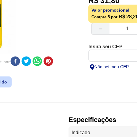
R$
31
,
80
Valor promocional
R$ 28,2
Compre 5 por
－
ilhar
Não sei meu CEP
ldo
Especificações
Indicado