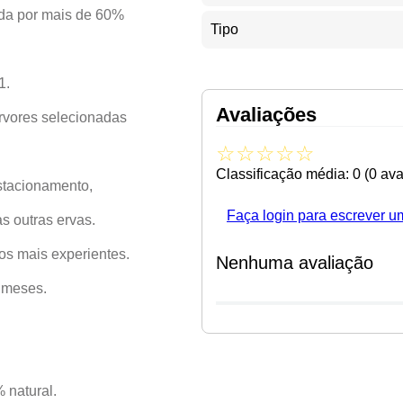
da por mais de 60%
Tipo
1.
Avaliações
árvores selecionadas
☆
☆
☆
☆
☆
Classificação média: 0
(0 ava
stacionamento,
Faça login para escrever u
s outras ervas.
os mais experientes.
Nenhuma avaliação
 meses.
 natural.