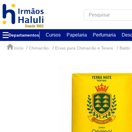
Pesquisar
TERMOS MAIS B
Cursos
Papelaria
Perfumaria
Desc
Departamentos
1
º
corfix
2
º
verzzon
Chimarrão
Ervas para Chimarrão e Tereré
Baldo
3
º
acrilex
4
º
caixa
5
º
essência
6
º
via aroma
7
º
ambar
8
º
alumínio circu
9
º
melken
10
º
chocolate