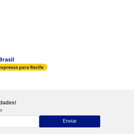
idades!
er
Enviar