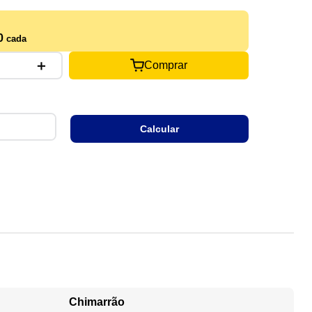
0
cada
＋
Comprar
Chimarrão