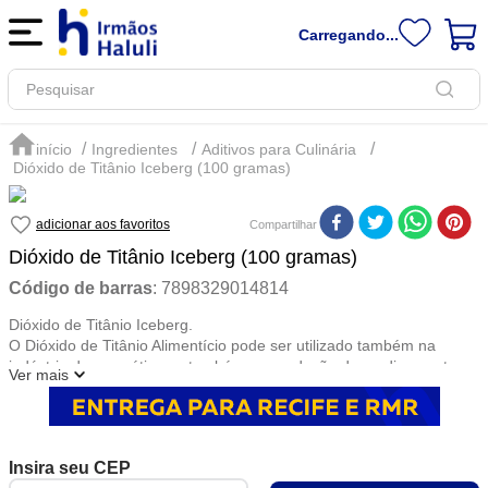
Carregando...
Pesquisar
Ingredientes
Aditivos para Culinária
Dióxido de Titânio Iceberg (100 gramas)
Compartilhar
Dióxido de Titânio Iceberg (100 gramas)
Código de barras
:
7898329014814
Dióxido de Titânio Iceberg.
O Dióxido de Titânio Alimentício pode ser utilizado também na
indústria de cosméticos e também na produção de medicamentos.
Ver mais
Porém seu uso mais comum está condicionado na indústria de
alimentos sendo um corante bastante utilizado.
Um dos usos mais recorrentes do Dióxido de Titânio Alimentício é
em produtos voltados para confeitaria.