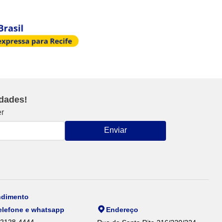
idades!
er
Enviar
ndimento
elefone e whatsapp
Endereço