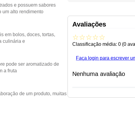
trados e possuem sabores
o um alto rendimento
Avaliações
is em bolos, doces, tortas,
☆
☆
☆
☆
☆
 culinária e
Classificação média: 0
(0 ava
Faça login para escrever u
pre pode ser aromatizado de
m a fruta
Nenhuma avaliação
laboração de um produto, muitas