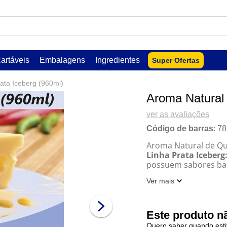
USCADOS
artáveis
Embalagens
Ingredientes
Super Ofertas
ata Iceberg (960ml)
Aroma Natural 
ver as avaliações
Código de barras
:
78
Aroma Natural de Que
Linha Prata Iceberg
possuem sabores bas
resultando um alto 
Ver mais
e produtos finais co
lar
Este produto n
Quero saber quando esti