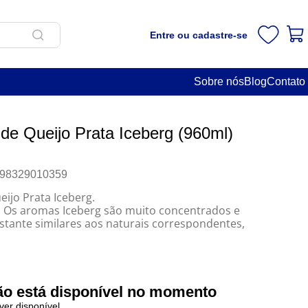
Entre ou cadastre-se
Sobre nós
Blog
Contato
de Queijo Prata Iceberg (960ml)
98329010359
ijo Prata Iceberg.
:
Os aromas Iceberg são muito concentrados e
tante similares aos naturais correspondentes,
rendimento
m excelente sabor.
ão está disponível no momento
ver disponível