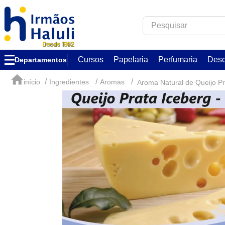
Pesquisar
TERMOS MAIS B
Cursos
Papelaria
Perfumaria
Desc
Departamentos
1
º
corfix
2
º
verzzon
Ingredientes
Aromas
Aroma Natural de Queijo Pr
3
º
acrilex
4
º
forma acetato
5
º
caixa
6
º
essência
7
º
via aroma
8
º
ambar
9
º
alumínio circu
10
º
pistache