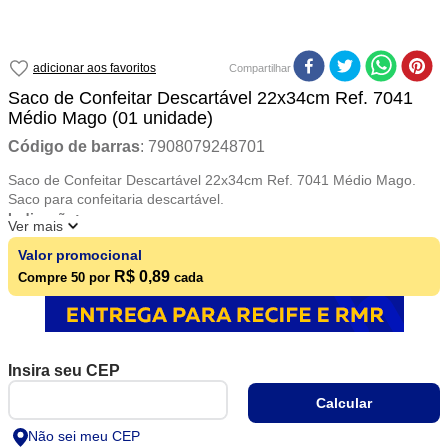
Compartilhar
Saco de Confeitar Descartável 22x34cm Ref. 7041
Médio Mago (01 unidade)
Código de barras
:
7908079248701
Saco de Confeitar Descartável 22x34cm Ref. 7041 Médio Mago.
Saco para confeitaria descartável.
Indicação:
Ver mais
Decore e recheie:
Valor promocional
Bolos, CupCakes, Salgados, Chocolates, Biscoitos, Tortas e Doces.
R$ 0,89
Compre 50 por
cada
Não sei meu CEP