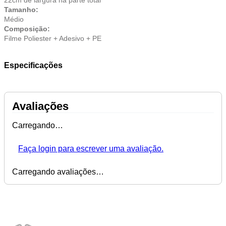
22cm de largura na parte total
Tamanho:
Médio
Composição:
Filme Poliester + Adesivo + PE
Especificações
Avaliações
Carregando…
Faça login para escrever uma avaliação.
Carregando avaliações…