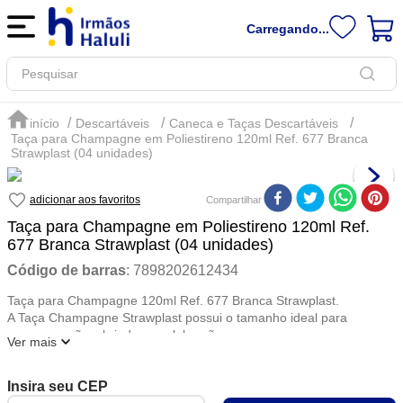
Carregando...
Pesquisar
Descartáveis
Caneca e Taças Descartáveis
Taça para Champagne em Poliestireno 120ml Ref. 677 Branca
Strawplast (04 unidades)
Compartilhar
Taça para Champagne em Poliestireno 120ml Ref.
677 Branca Strawplast (04 unidades)
Código de barras
:
7898202612434
Taça para Champagne 120ml Ref. 677 Branca Strawplast.
A Taça Champagne Strawplast possui o tamanho ideal para
comemorações, brindes e celebrações.
Ver mais
Indicação de Uso: