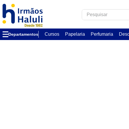
Pesquisar
TERMOS MAIS B
Cursos
Papelaria
Perfumaria
Desc
Departamentos
1
º
corfix
2
º
verzzon
3
º
acrilex
4
º
forma acetato
5
º
caixa
6
º
essência
7
º
via aroma
8
º
alumínio circu
9
º
ambar
10
º
pistache