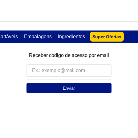
USCADOS
artáveis
Embalagens
Ingredientes
Super Ofertas
Receber código de acesso por email
Enviar
lar