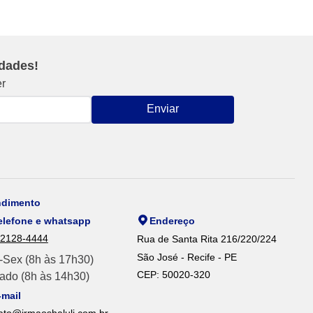
idades!
er
Enviar
ndimento
elefone e whatsapp
Endereço
 2128-4444
Rua de Santa Rita 216/220/224
São José - Recife - PE
-Sex (8h às 17h30)
CEP: 50020-320
ado (8h às 14h30)
-mail